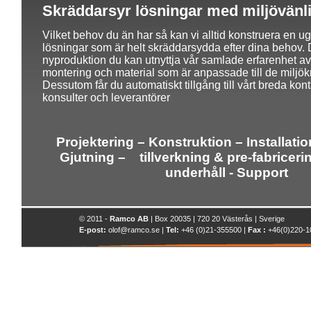
Skräddarsyr lösningar med miljövänli
Vilket behov du än har så kan vi alltid konstruera en u
lösningar som är helt skräddarsydda efter dina behov. D
nyproduktion du kan utnyttja vår samlade erfarenhet av
montering och material som är anpassade till de miljök
Dessutom får du automatiskt tillgång till vårt breda kon
konsulter och leverantörer
Projektering – Konstruktion – Installati
Gjutning –
tillverkning & pre-fabriceri
underhåll - Support
© 2011 -
Ramco AB
| Box 20035 | 720 20 Västerås | Sverige
E-post:
olof@ramco.se |
Tel:
+46 (0)21-355500 |
Fax :
+46(0)220-1