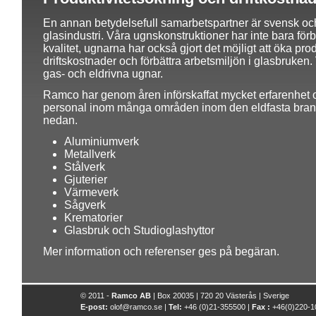
En annan betydelsefull samarbetspartner är svensk oc
glasindustri. Våra ugnskonstruktioner har inte bara förb
kvalitet, ugnarna har också gjort det möjligt att öka pro
driftskostnader och förbättra arbetsmiljön i glasbruken
gas- och eldrivna ugnar.
Ramco har genom åren införskaffat mycket erfarenhet o
personal inom många områden inom den eldfasta bra
nedan.
Aluminiumverk
Metallverk
Stålverk
Gjuterier
Värmeverk
Sågverk
Krematorier
Glasbruk och Studioglashyttor
Mer information och referenser ges på begäran.
© 2011 -
Ramco AB
| Box 20035 | 720 20 Västerås | Sverige
E-post:
olof@ramco.se |
Tel:
+46 (0)21-355500 |
Fax :
+46(0)220-1